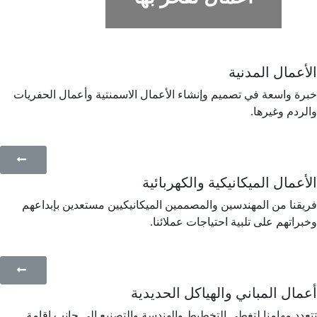
الأعمال المدنیة
خبرة واسعة في تصمیم وإنشاء الأعمال الاسمنتية وأعمال الحفريات
والردم وغيرها.
الأعمال المیکانیکیة والكهربائية
فريقنا من المهندسین والمصممین المیکانیکیین مستعدين بإبداعهم
وخبراتهم على تلبیة احتیاجات عملائنا.
أعمال المباني والهیاکل الحدیدیة
تتعدد مهامنا لتغطي التخطیط والهندسة والتصنیع إلی جانب إقامة