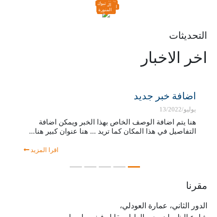
الجوف
الشمالية
تبوك
حائل
القصيم
المدينة
الرياض
مكة
الشرقية
الباحة
عسير
نجران
جازان
المنورة
المكرمة
التحديثات
اخر الاخبار
اضافة خبر جديد
ع
يوليو/13/2022
يون
هنا يتم اضافة الوصف الخاص بهذا الخبر ويمكن اضافة
ه
التفاصيل في هذا المكان كما تريد ... هنا عنوان كبير هنا...
ل
اقرا المزيد
مقرنا
الدور الثاني، عمارة العودلي،